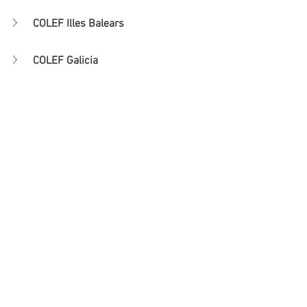
COLEF Illes Balears
COLEF Galicia
COLEF La Rioja
COPLEF Madrid
COLEF R. de Murcia
COLEF Navarra
COLCAFYD País Vasco
COLEF C. Valenciana