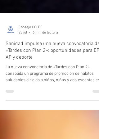
Consejo COLEF
23 jul
6 min de lectura
Sanidad impulsa una nueva convocatoria de
«Tardes con Plan 2»: oportunidades para EF,
AF y deporte
La nueva convocatoria de «Tardes con Plan 2»
consolida un programa de promoción de hábitos
saludables dirigido a niños, niñas y adolescentes en
situación de vulnerabilidad. Más allá de las novedades
incorporadas en esta edición, el artículo explica cómo
pueden participar las entidades beneficiarias y qué
papel pueden desempeñar centros educativos,
ayuntamientos y las empresas del ámbito de la
educación física, la actividad física y el deporte para