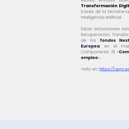
Red.es, entidad ads
Transformación Digit
través de la Secretaría
Inteligencia Artificial.
Estas actuaciones est
Recuperación, Transfor
de los
fondos Nex
Europea
, en el mar
Componente 19 «
Comp
empleo
» .
+info en:
https://upro.e