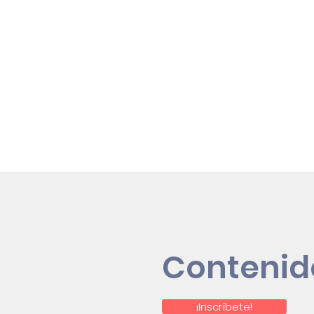
Contenidos
innovadores y de
calidad
Contenid
¡Inscríbete!