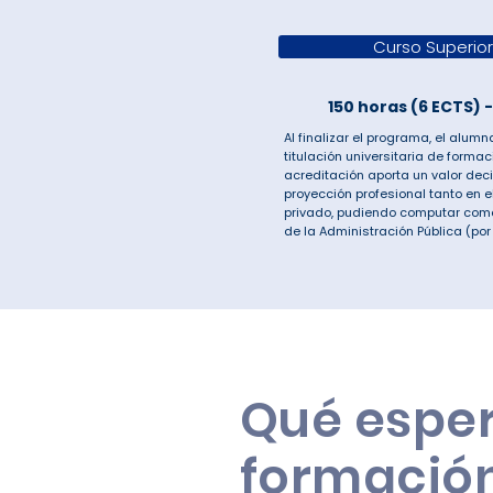
Curso Superior 
150 horas (6 ECTS) 
Al finalizar el programa, el alum
titulación universitaria de forma
acreditación aporta un valor deci
proyección profesional tanto en e
privado, pudiendo computar como
de la Administración Pública (por
Qué esper
formació