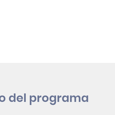
Tutorías y
acompañamiento
Itinerario
durante el curso
personalizado para
EFD
o del programa