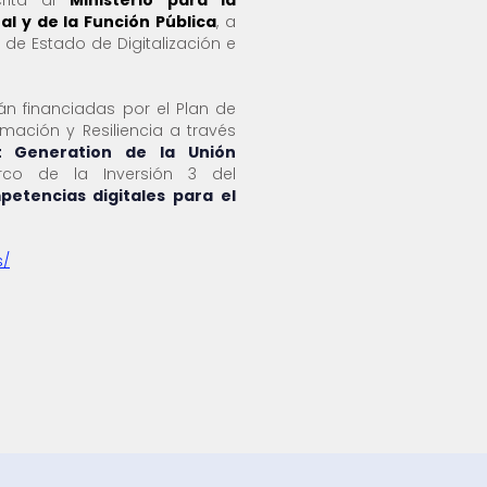
crita al
Ministerio para la
al y de la Función Pública
, a
 de Estado de Digitalización e
án financiadas por el Plan de
mación y Resiliencia a través
t Generation de la Unión
co de la Inversión 3 del
etencias digitales para el
s/