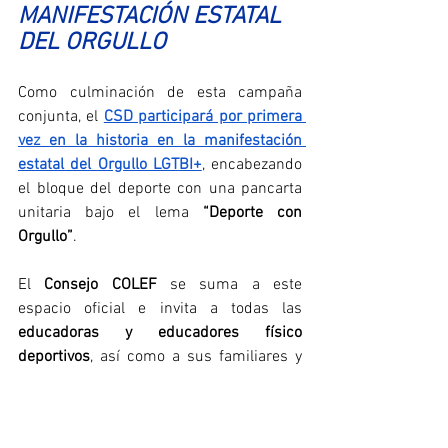
MANIFESTACIÓN ESTATAL 
DEL ORGULLO
Como culminación de esta campaña 
conjunta, el 
CSD participará por primera 
vez en la historia en la manifestación 
estatal del Orgullo LGTBI+
, encabezando 
el bloque del deporte con una pancarta 
unitaria bajo el lema 
“Deporte con 
Orgullo”
.
El 
Consejo COLEF
 se suma a este 
espacio oficial e invita a todas las 
educadoras y educadores físico 
deportivos
, así como a sus familiares y 
amistades, a 
unirse al bloque
 y formar 
parte activa de este momento histórico. 
Las personas inscritas recibirán una 