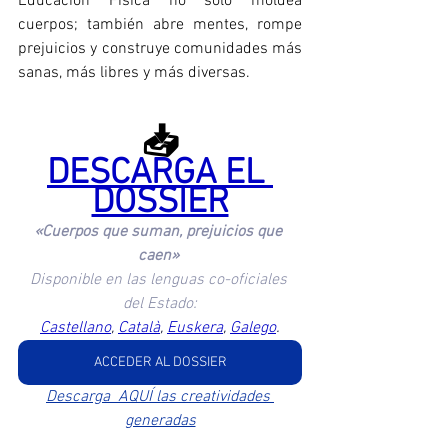
Educación Física no solo moldea 
cuerpos; también abre mentes, rompe 
prejuicios y construye comunidades más 
sanas, más libres y más diversas.
📥
DESCARGA EL 
DOSSIER
«Cuerpos que suman, prejuicios que 
caen» 
Disponible en las lenguas co-oficiales 
del Estado:
Castellano
, 
Català
, 
Euskera
, 
Galego
.
ACCEDER AL DOSSIER
Descarga  AQUÍ las creatividades 
generadas