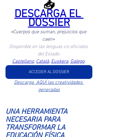
📥
DESCARGA EL 
DOSSIER
«Cuerpos que suman, prejuicios que 
caen» 
Disponible en las lenguas co-oficiales 
del Estado:
Castellano
, 
Català
, 
Euskera
, 
Galego
.
ACCEDER AL DOSSIER
Descarga  AQUÍ las creatividades 
generadas
UNA HERRAMIENTA 
NECESARIA PARA 
TRANSFORMAR LA 
EDUCACIÓN FÍSICA 