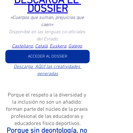
DESCARGA EL 
DOSSIER
«Cuerpos que suman, prejuicios que 
caen» 
Disponible en las lenguas co-oficiales 
del Estado:
Castellano
, 
Català
, 
Euskera
, 
Galego
.
ACCEDER AL DOSSIER
Descarga  AQUÍ las creatividades 
generadas
Porque el respeto a la diversidad y 
la inclusión no son un añadido: 
forman parte del núcleo de la praxis 
profesional de las educadoras y 
educadores físico deportivos.
Porque sin deontología, no 