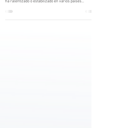
11 jun
4 min de lectura
Profesionales españoles de las CAFyD
participan en uno de los mayores estudios
mundiales sobre obesidad
Un estudio internacional publicado en la revista
Nature concluye que el crecimiento de la obesidad se
ha ralentizado o estabilizado en varios países
desarrollados, mientras continúa acelerándose en
numerosos países de renta media y baja. El trabajo,
elaborado por la red NCD Risk Factor Collaboration
(NCD-RisC), analiza datos de 232 millones de
personas de 200 países. Entre las investigadoras e
investigadores participantes figuran educadoras y
educadores físico deportivos espa