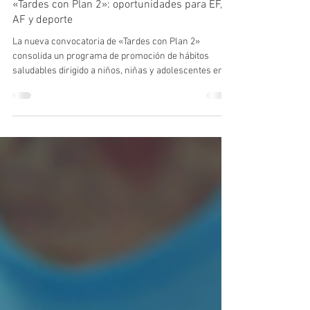
23 jul
6 min de lectura
Sanidad impulsa una nueva convocatoria de
«Tardes con Plan 2»: oportunidades para EF,
AF y deporte
La nueva convocatoria de «Tardes con Plan 2»
consolida un programa de promoción de hábitos
saludables dirigido a niños, niñas y adolescentes en
situación de vulnerabilidad. Más allá de las novedades
incorporadas en esta edición, el artículo explica cómo
pueden participar las entidades beneficiarias y qué
papel pueden desempeñar centros educativos,
ayuntamientos y las empresas del ámbito de la
educación física, la actividad física y el deporte para
favorecer la implantación de