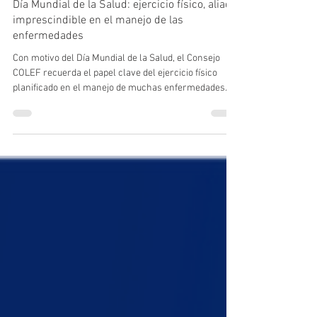
Consejo COLEF
7 abr
5 min de lectura
Día Mundial de la Salud: ejercicio físico, aliado
imprescindible en el manejo de las
enfermedades
Con motivo del Día Mundial de la Salud, el Consejo
COLEF recuerda el papel clave del ejercicio físico
planificado en el manejo de muchas enfermedades
crónicas. Más allá de recomendar “moverse más”, las
personas con patologías necesitan programas de
ejercicio físico adaptados, basados en evidencia y
supervisados por profesionales cualificados. Para
ello, es necesario que el sistema sanitario pueda
prescribir ejercicio físico y derivar a recursos
comunitarios especializados.