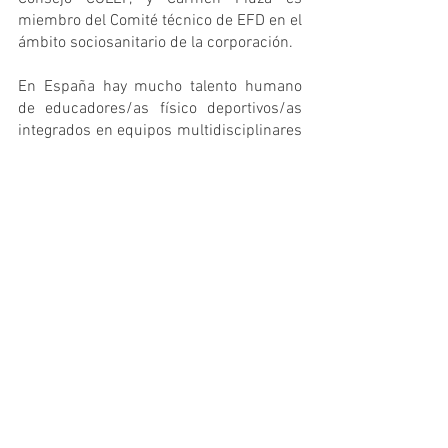
miembro del Comité técnico de EFD en el 
ámbito sociosanitario de la corporación. 
En España hay mucho talento humano 
de educadores/as físico deportivos/as 
integrados en equipos multidisciplinares 
para aportar luz sobre los beneficios del 
ejercicio físico en personas con cáncer, y 
esto también se refleja en los diferentes 
programas que se realizan tanto en 
centros sanitarios como en centros 
deportivos. Un ejemplo de ello es la 
Unidad de Ejercicio Oncológico de la 
Asociación Española Contra el Cáncer, 
cuya responsable es Soraya Casla (
EFD 
58.279
). Otra iniciativa destacada y muy 
bonita es el Gimnasio Tandem, por el que 
han pasado muchos niños y niñas con 
cáncer, para disfrutar y beneficiarse de 
las sesiones de Elena Santana (
EFD 