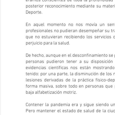
éramos conscientes de toda la profundidad d
posterior reconocimiento mediante su materia
Deporte.
En aquel momento no nos movía un sentim
profesionales no pudieran desempeñar su trab
que no estuvieran recibiendo los servicios de
perjuicio para la salud. 
De hecho, aunque en el desconfinamiento se pe
personas pudieron tener a su disposición la
evidencias científicas nos están mostrand
tenido: por una parte, la disminución de los ni
lesiones derivadas de la práctica físico-de
forma masiva, sobre todo en personas que pa
baja alfabetización motriz.
Contener la pandemia era y sigue siendo una
Pero mantener el estado de salud de la ciud