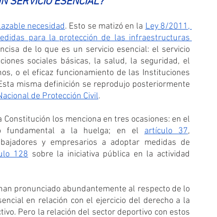
UN SERVICIO ESENCIAL?
lazable necesidad
. Esto se matizó en la 
Ley 8/2011, 
didas para la protección de las infraestructuras 
ncisa de lo que es un servicio esencial: el servicio 
ones sociales básicas, la salud, la seguridad, el 
s, o el eficaz funcionamiento de las Instituciones 
Esta misma definición se reprodujo posteriormente 
Nacional de Protección Civil
.
Un servicio esencial no es algo baladí. Nuestra Constitución los menciona en tres ocasiones: en el 
o fundamental a la huelga; en el 
artículo 37
, 
abajadores y empresarios a adoptar medidas de 
culo 128
 sobre la iniciativa pública en la actividad 
 han pronunciado abundantemente al respecto de lo 
cial en relación con el ejercicio del derecho a la 
ivo. Pero la relación del sector deportivo con estos 