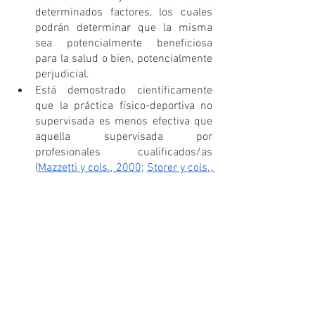
determinados factores, los cuales 
podrán determinar que la misma 
sea potencialmente beneficiosa 
para la salud o bien, potencialmente 
perjudicial. 
Está demostrado científicamente 
que la práctica físico-deportiva no 
supervisada es menos efectiva que 
aquella supervisada por 
profesionales cualificados/as 
(
Mazzetti y cols., 2000
;
Storer y cols., 
2014
;
Lacroix y cols., 2016
;
Fennell,  
Peroutky y Glickman, 2016
).
La supervisión en la práctica físico-
deportiva juega un papel 
fundamental para reducir el riesgo 
de lesiones (
Faigenbaum y Myer, 
2010
;
Gray y Finch, 2015
).
Por otra parte, esperamos que esta 