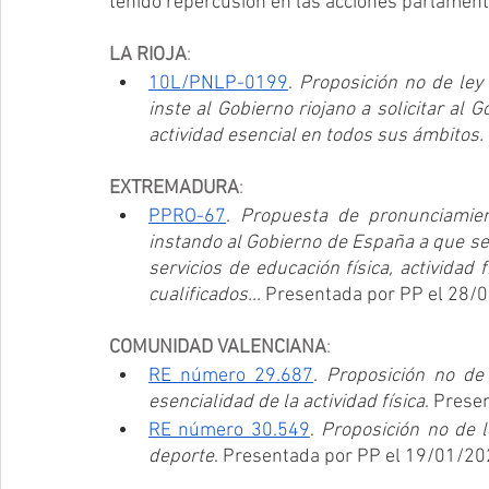
tenido repercusión en las acciones parlament
LA RIOJA
: 
10L/PNLP-0199
. 
Proposición no de ley 
inste al Gobierno riojano a solicitar al
actividad esencial en todos sus ámbitos.
EXTREMADURA
: 
PPRO-67
. 
Propuesta de pronunciamien
instando al Gobierno de España a que se 
servicios de educación física, actividad 
cualificados…
 Presentada por PP el 28/0
COMUNIDAD VALENCIANA
:
RE número 29.687
. 
Proposición no de 
esencialidad de la actividad física
. Prese
RE número 30.549
. 
Proposición no de le
deporte
. Presentada por PP el 19/01/20