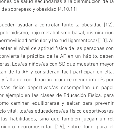
ones de salud secundarias a la disminución de la 
a de sobrepeso y obesidad [4,10,11].
ueden ayudar a controlar tanto la obesidad [12], 
potiroidismo, bajo metabolismo basal, disminución 
rmovilidad articular y laxitud ligamentosa) [13]. Al 
ntar el nivel de aptitud física de las personas con 
onvierta la práctica de la AF en un hábito, deben 
arreras. Los/as niños/as con SD que muestran mayor 
n de la AF y consideran fácil participar en ella, 
 falta de coordinación produce menor interés por 
es/as físico deportivos/as desempeñan un papel 
r ejemplo en las clases de Educación Física, para 
omo caminar, equilibrarse y saltar para prevenir 
clo vital, los/as educadores/as físico deportivos/as 
tas habilidades, sino que también juegan un rol 
miento neuromuscular [16], sobre todo para el 