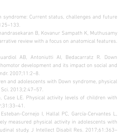
 syndrome: Current status, challenges and future 
:125–133.
handrasekaran B, Kovanur Sampath K, Muthusamy 
ive review with a focus on anatomical features. 
uardiol AB, Antoniutti AI, Bedacarratz R. Down 
homotor development and its impact on social and 
yndr. 2007;11:2–8.
ildren and adolescents with Down syndrome, physical 
l Sci. 2013;2:47–57.
 Case LE. Physical activity levels of children with 
9;31:33–41.
steban-Cornejo I, Hallal PC, García-Cervantes L, 
vely measured physical activity in adolescents with 
nal study. J Intellect Disabil Res. 2017;61:363–