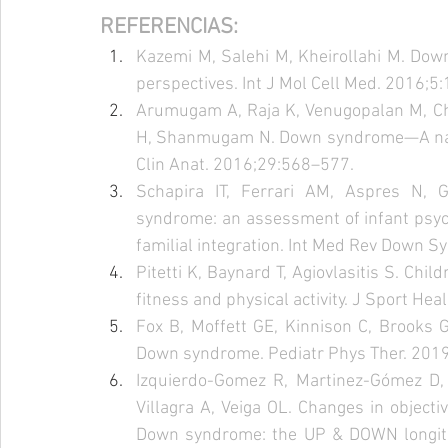
REFERENCIAS:
Kazemi M, Salehi M, Kheirollahi M. Down
perspectives. Int J Mol Cell Med. 2016;5
Arumugam A, Raja K, Venugopalan M, C
H, Shanmugam N. Down syndrome—A narrat
Clin Anat. 2016;29:568–577.
Schapira IT, Ferrari AM, Aspres N, G
syndrome: an assessment of infant psyc
familial integration. Int Med Rev Down S
Pitetti K, Baynard T, Agiovlasitis S. Ch
fitness and physical activity. J Sport Hea
Fox B, Moffett GE, Kinnison C, Brooks G,
Down syndrome. Pediatr Phys Ther. 201
Izquierdo-Gomez R, Martinez-Gómez D, E
Villagra A, Veiga OL. Changes in objecti
Down syndrome: the UP & DOWN longitudi