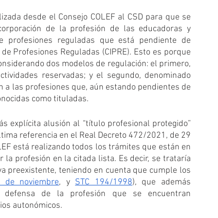
ealizada desde el Consejo COLEF al CSD para que se 
corporación de la profesión de las educadoras y 
de profesiones reguladas que está pendiente de 
l de Profesiones Reguladas (CIPRE). Esto es porque 
onsiderando dos modelos de regulación: el primero, 
actividades reservadas; y el segundo, denominado 
ón a las profesiones que, aún estando pendientes de 
onocidas como tituladas.
explícita alusión al “título profesional protegido” 
ltima referencia en el Real Decreto 472/2021, de 29 
LEF está realizando todos los trámites que están en 
 profesión en la citada lista. Es decir, se trataría 
ya preexistente, teniendo en cuenta que cumple los 
3 de noviembre
, y 
STC 194/1998
), que además 
a defensa de la profesión que se encuentran 
gios autonómicos.