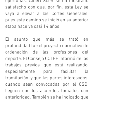
oportunas. Albert Soler se ha mostrado 
satisfecho con que, por fin, esta Ley se 
vaya a elevar a las Cortes Generales, 
pues este camino se inició en su anterior 
etapa hace ya casi 14 años.
El asunto que más se trató en 
profundidad fue el proyecto normativo de 
ordenación de las profesiones del 
deporte. El Consejo COLEF informó de los 
trabajos previos que está realizando, 
especialmente para facilitar la 
tramitación, y que las partes interesadas, 
cuando sean convocadas por el CSD, 
lleguen con los acuerdos tomados con 
anterioridad. También se ha indicado que 
el test de proporcionalidad de la 
profesión de la Educación Física y 
Deportiva está en la última fase de 
revisión, y que esta documentación, junto 
con toda aquella que requieran, se 