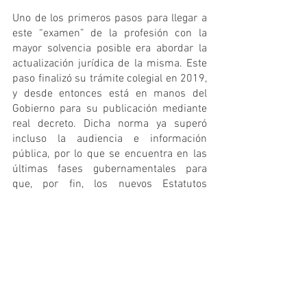
Uno de los primeros pasos para llegar a 
este “examen” de la profesión con la 
mayor solvencia posible era abordar la 
actualización jurídica de la misma. Este 
paso finalizó su trámite colegial en 2019, 
y desde entonces está en manos del 
Gobierno para su publicación mediante 
real decreto. Dicha norma ya superó 
incluso la audiencia e información 
pública, por lo que se encuentra en las 
últimas fases gubernamentales para 
que, por fin, los nuevos Estatutos 
Generales y el cambio de denominación 
se materialicen en el Boletín Oficial del 
Estado.
Por otra parte, para argumentar la 
necesidad de regular nuestra profesión, 
se está realizando un exhaustivo trabajo 
documental, recuperando toda la 