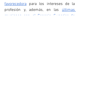
favorecedora
 para los intereses de la 
profesión y, además, en las 
últimas 
reuniones con el Consejo Superior de 
Deportes
 se percibe un talante proactivo.
En las próximas semanas se irán 
anunciando otros de los asuntos 
tratados durante esta reunión presencial 
que, a buen seguro, serán de interés 
para toda la colegiación. Por ello, 
instamos a todos los COLEF/COPLEF a 
que, aunque el verano y las vacaciones lo 
pongan más complicado, no se pierdan 
el blog y las redes sociales del Consejo 
COLEF.