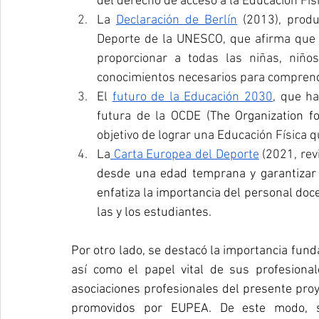
del derecho de acceso a la Educación Físi
La 
Declaración de Berlín
 (2013), produ
Deporte de la UNESCO, que afirma que l
proporcionar a todas las niñas, niños 
conocimientos necesarios para comprender 
El 
futuro de la Educación 2030
, que ha
futura de la OCDE (
The Organization f
objetivo de lograr una Educación Física 
La
 Carta Europea del Deporte
 (2021, rev
desde una edad temprana y garantizar s
enfatiza la importancia del personal doce
las y los estudiantes.
Por otro lado, se destacó la importancia funda
así como el papel vital de sus profesiona
asociaciones profesionales del presente proye
promovidos por EUPEA. De este modo, se