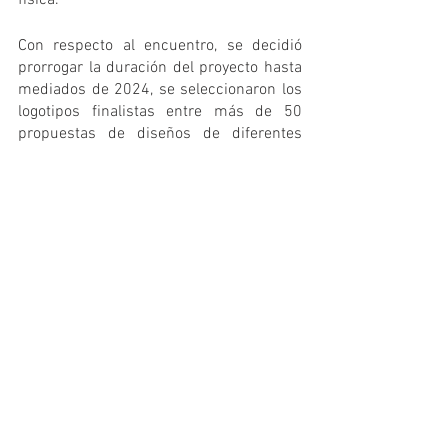
Con respecto al encuentro, se decidió 
prorrogar la duración del proyecto hasta 
mediados de 2024, se seleccionaron los 
logotipos finalistas entre más de 50 
propuestas de diseños de diferentes 
países siguiendo las instrucciones del 
proyecto, y se acordó una próxima 
reunión vía online para el próximo mes 
de mayo.
El siguiente paso del presente proyecto 
será elaborar, de manera conjunta y 
consensuada, unas pautas de actuación 
entre todos los socios participantes, con 
el objetivo final de poder aplicarlas en 
cada territorio de una manera 
homogénea. 