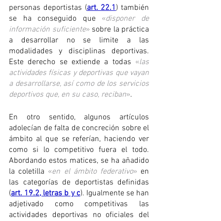
personas deportistas (
art. 22.1
) también 
se ha conseguido que 
«
disponer de 
información suficiente
»
 sobre la práctica 
a desarrollar no se limite a las 
modalidades y disciplinas deportivas. 
Este derecho se extiende a todas 
«
las 
actividades físicas y deportivas que vayan 
a desarrollarse, así como de los servicios 
deportivos que, en su caso, reciban
»
.
En otro sentido, algunos artículos 
adolecían de falta de concreción sobre el 
ámbito al que se referían, haciendo ver 
como si lo competitivo fuera el todo. 
Abordando estos matices, se ha añadido 
la coletilla 
«
en el ámbito federativo
»
 en 
las categorías de deportistas definidas 
(
art. 19.2, letras b y c
). Igualmente se han 
adjetivado como competitivas las 
actividades deportivas no oficiales del 