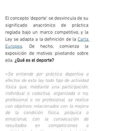
El concepto ‘deporte’ se desvincula de su 
significado anacrónico de práctica 
reglada bajo un marco competitivo, y la 
Ley se adapta a la definición de la 
Carta 
Europea
. 
De hecho, comienza la 
exposición de motivos pivotando sobre 
ella. 
¿Qué es el deporte?
«
Se entiende por práctica deportiva a 
efectos de esta ley todo tipo de actividad 
física que, mediante una participación, 
individual o colectiva, organizada o no, 
profesional o no profesional, se realice 
con objetivos relacionados con la mejora 
de la condición física, psíquica o 
emocional, con la consecución de 
resultados en competiciones o 