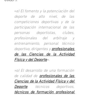
«
e) El fomento y la potenciación del 
deporte de alto nivel, de las 
competiciones deportivas y de la 
participación internacional de las 
personas deportistas, clubes, 
profesionales del arbitraje y 
entrenamiento, personal técnico 
deportivo, dirigentes y 
profesionales 
de las Ciencias de la Actividad 
Física y del Deporte
».
«o) El desarrollo de una formación 
de calidad de 
profesionales de las 
Ciencias de la Actividad Física y del 
Deporte
, técnicos deportivos, 
técnicos de formación profesional 
de la familia de las actividades 
físicas y deportivas
, 
así como la 
creación de una cultura de 