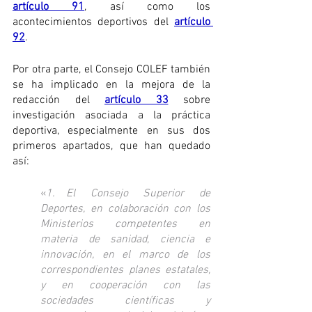
artículo 91
, así como los 
acontecimientos deportivos del 
artículo 
92
.
Por otra parte, el Consejo COLEF también 
se ha implicado en la mejora de la 
redacción del 
artículo 33
 sobre 
investigación asociada a la práctica 
deportiva, especialmente en sus dos 
primeros apartados, que han quedado 
así: 
«
1. El Consejo Superior de 
Deportes, en colaboración con los 
Ministerios competentes en 
materia de sanidad, ciencia e 
innovación, en el marco de los 
correspondientes planes estatales, 
y en cooperación con las 
sociedades científicas y 