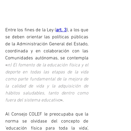
Entre los fines de la Ley (
art. 3
), a los que 
se deben orientar las políticas públicas 
de la Administración General del Estado, 
coordinada y en colaboración con las 
Comunidades autónomas, se contempla 
«
n) El fomento de la educación física y el 
deporte en todas las etapas de la vida 
como parte fundamental de la mejora de 
la calidad de vida y la adquisición de 
hábitos saludables, tanto dentro como 
fuera del sistema educativo
». 
Al Consejo COLEF le preocupaba que la 
norma se olvidase del concepto de 
‘educación física para toda la vida’, 