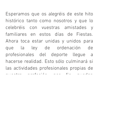
Esperamos que os alegréis de este hito 
histórico tanto como nosotros y que lo 
celebréis con vuestras amistades y 
familiares en estos días de Fiestas. 
Ahora toca estar unidas y unidos para 
que la ley de ordenación de 
profesionales del deporte llegue a 
hacerse realidad. Esto sólo culminará si 
las actividades profesionales propias de 
nuestra profesión por fin quedan 
reservadas en una ley estatal.
El primer paso para la unión es la 
colegiación. Siempre ha sido obligatoria, 
y ahora se ratifica en la propia Ley del 
Deporte, dando por concluida la etapa en 
la que ha sido cuestionada. Es el 
momento de que las 69.000 personas 
tituladas universitarias en Ciencias de la 