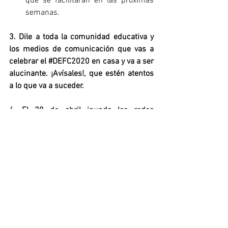
que se facilitarán en las próximas 
semanas.
3. Dile a toda la comunidad educativa y 
los medios de comunicación que vas a 
celebrar el 
#DEFC2020
 en casa y va a ser 
alucinante. ¡Avísales!, que estén atentos 
a lo que va a suceder.
4. El 28 de abril inunda las redes 
sociales con tus propuestas, la fiesta 
telemática que hayas montado con tu 
alumnado, etc. bajo el hashtag 
#DEFC2020
El reto: hacernos 
trending topic
, ser 
tendencia en todas las redes sociales: 
Twitter, Facebook, Instagram, Tik Tok… 
Crea e innova con tu alumnado y sus 
familias para hacerlo viral.