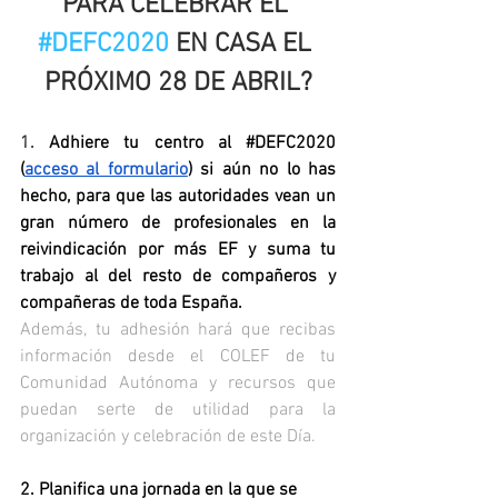
PARA CELEBRAR EL 
#DEFC2020
 EN CASA EL 
PRÓXIMO 28 DE ABRIL?
1.
 Adhiere tu centro al 
#DEFC2020
(
acceso al formulario
) si aún no lo has 
hecho, para que las autoridades vean un 
gran número de profesionales en la 
reivindicación por más EF y suma tu 
trabajo al del resto de compañeros y 
compañeras de toda España.
Además, tu adhesión hará que recibas 
información desde el COLEF de tu 
Comunidad Autónoma y recursos que 
puedan serte de utilidad para la 
organización y celebración de este Día.
2. Planifica una jornada en la que se 