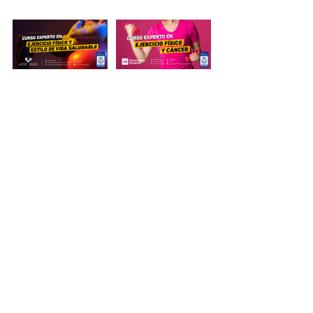
#FormacionesComprometid
asEFD
Diploma de Especialización en 
Actividad Física y Oncología
, por 
Universitat Jaume I: 
https://www.consejo-
colef.es/post/diploma-
especializaci%C3%B3n-af-y-
oncologia-uji