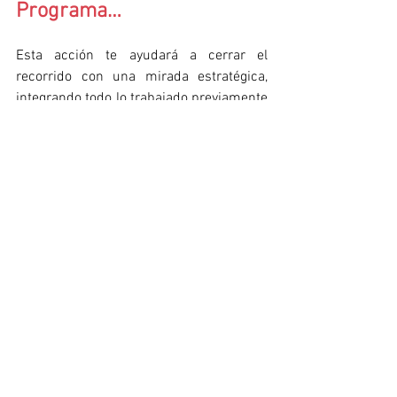
Programa…
Esta acción te ayudará a cerrar el 
recorrido con una mirada estratégica, 
integrando todo lo trabajado previamente 
para entender cómo la tecnología 
impacta en la gestión, la dirección 
técnica y la calidad global del servicio:
ACCEDE AL AULA VIRTUAL
Si todavía no te has 
inscrito…
Esta acción muestra con claridad el 
enfoque del Programa: no aprender 