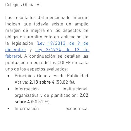
Colegios Oficiales. 
Los resultados del mencionado informe 
indican que todavía existe un amplio 
margen de mejora en los aspectos de 
obligado cumplimiento en aplicación de 
la legislación (
Ley 19/2013, de 9 de 
diciembre
 y 
Ley 2/1974, de 13 de 
febrero
). A continuación se detallan las 
puntuación media de los COLEF en cada 
uno de los aspectos evaluados:
Principios Generales de Publicidad 
Activa: 
2,18 sobre 4
 (53,82 %).
Información institucional, 
organizativa y de planificación: 
2,02 
sobre 4
 (50,51 %).
Información económica, 
presupuestaria y estadística: 
0,51 
sobre 4
 (12,65 %).
Memoria de gestión: 
0,12 sobre 4