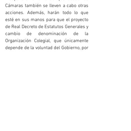
Cámaras también se lleven a cabo otras 
acciones. Además, harán todo lo que 
esté en sus manos para que el proyecto 
de Real Decreto de Estatutos Generales y 
cambio de denominación de la 
Organización Colegial, que únicamente 
depende de la voluntad del Gobierno, por 
fin se apruebe en Consejo de Ministras y 
Ministros.
Ambas partes se han emplazado a 
próximas reuniones, y entre tanto 
mantendrán el contacto, compartiendo la 
documentación pertinente, con el fin de 
que pronto haya una Ley de ordenación 
de profesionales del deporte.