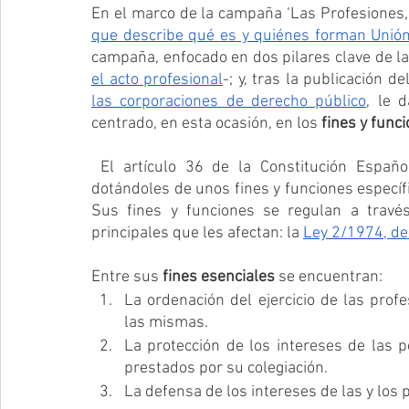
En el marco de la campaña ‘Las Profesiones, 
que describe qué es y quiénes forman Unión
campaña, enfocado en dos pilares clave de la
el acto profesional
-; 
y, tras la publicación d
las corporaciones de derecho público
, le 
centrado, en esta ocasión, en los 
fines y func
 El artículo 36 de la Constitución Española hace referencia a los Colegios Profesionales, 
dotándoles de unos fines y funciones específi
Sus fines y funciones se regulan a través
principales que les afectan: la 
Ley 2/1974, de
Entre sus 
fines esenciales
 se encuentran:
La ordenación del ejercicio de las profe
las mismas.
La protección de los intereses de las p
prestados por su colegiación.
La defensa de los intereses de las y los 