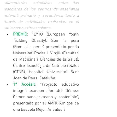
alimentarios saludables entre los 
escolares de los centros de enseñanza 
infantil, primaria y secundaria, tanto a 
través de actividades realizadas en el 
aula como extraescolares.
PREMIO
: “EYTO (European Youth 
Tackling Obesity). Som la pera 
(Somos la pera)” presentado por la 
Universitat Rovira i Virgili (Facultad 
de Medicina i Ciències de la Salut), 
Centre Tecnològic de Nutrició i Salut 
(CTNS), Hospital Universitari Sant 
Joan de Reus. Cataluña.  
1º Accésit
: “Proyecto educativo 
integral eco-comedor del Gómez: 
Comer sano, cercano y sostenible”, 
presentado por el AMPA Amigos de 
una Escuela Mejor. Andalucía. 