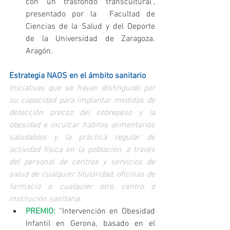
con un trasfondo transcultural”, 
presentado por la  Facultad de 
Ciencias de la Salud y del Deporte 
de la Universidad de Zaragoza. 
Aragón. 
Estrategia NAOS en el ámbito sanitario
Iniciativas que se hayan distinguido por 
su capacidad para implantar medidas de 
detección precoz del sobrepeso y la 
obesidad e inculcar hábitos alimentarios 
saludables y la práctica regular de 
actividad física en la población, a través 
del personal de centros y servicios de 
salud de cualquier titularidad, oficinas de 
farmacia o cualquier otro centro o 
institución sanitaria.
PREMIO:
 “Intervención en Obesidad 
Infantil en Gerona, basado en el 