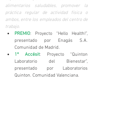
alimentarios saludables, promover la 
práctica regular de actividad física o 
ambos, entre los empleados del centro de 
trabajo.
PREMIO
: Proyecto “Hello Health!”, 
presentado por Enagás S.A. 
Comunidad de Madrid.  
1º Accésit
: Proyecto “Quinton 
Laboratorio del Bienestar”, 
presentado por Laboratorios 
Quinton. Comunidad Valenciana.  
2º Accésit
: Proyecto “Tu > Bienestar, 
el programa de promoción de 
hábitos saludables de Accenture”, 
presentado por Accenture S.L.U. 
Comunidad de Madrid. 
Estrategia NAOS a la iniciativa 