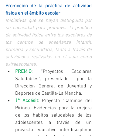
Promoción de la práctica de actividad 
física en el ámbito escolar
Iniciativas que se hayan distinguido por 
su capacidad para promover la práctica 
de actividad física entre los escolares de 
los centros de enseñanza infantil, 
primaria y secundaria, tanto a través de 
actividades realizadas en el aula como 
extraescolares.
PREMIO
: “Proyectos Escolares 
Saludables”, presentado  por la 
Dirección General de Juventud y 
Deportes de Castilla-La Mancha.   
1º Accésit
: Proyecto “Caminos del 
Pirineo. Evidencias para la mejora 
de los hábitos saludables de los 
adolescentes a través de un 
proyecto educativo interdisciplinar 