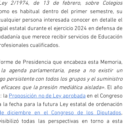
Ley 2/1974, de 13 de febrero, sobre Colegios 
, el Consejo COLEF publica, como es habitual dentro del primer semestre, su 
cualquier persona interesada conocer en detalle el 
gial estatal durante el ejercicio 2024 en defensa de 
iudadanía que merece recibir servicios de Educación 
rofesionales cualificados.
Tal y como destaca Vicente Gambau en el informe de Presidencia que encabeza esta Memoria, 
 la agenda parlamentaria, pese a no existir un 
o persistente con todos los grupos y el suministro 
ficaces que la presión mediática aislada»
. El año 
 la 
Proposición no de Ley aprobada
 en el Congreso 
la fecha para la futura Ley estatal de ordenación 
de diciembre en el Congreso de los Diputados
, 
sibilizó todas las perspectivas en torno a esta 