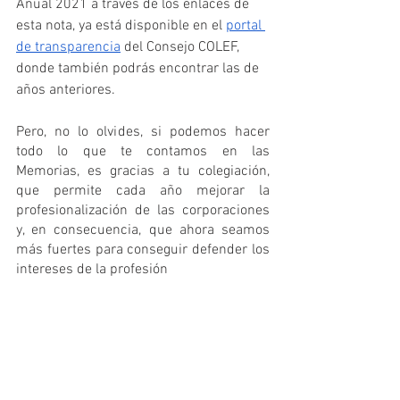
Anual 2021 a través de los enlaces de 
esta nota, ya está disponible en el 
portal 
de transparencia
 del Consejo COLEF, 
donde también podrás encontrar las de 
años anteriores.
Pero, no lo olvides, si podemos hacer 
todo lo que te contamos en las 
Memorias, es gracias a tu colegiación, 
que permite cada año mejorar la 
profesionalización de las corporaciones 
y, en consecuencia, que ahora seamos 
más fuertes para conseguir defender los 
intereses de la profesión
MEMORIA ANUAL 2021 (descarga)
Anexo 1:
 Estadísticas y Evolución 
Colegial, 2021.
Anexo 2: 
Mercado de trabajo de 