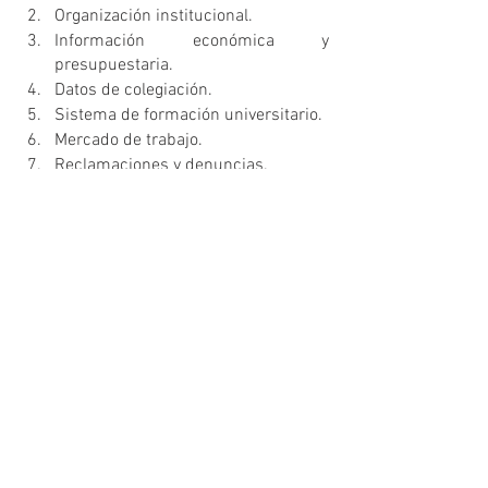
Organización institucional.
Información económica y 
presupuestaria.
Datos de colegiación.
Sistema de formación universitario.
Mercado de trabajo.
Reclamaciones y denuncias.
Actualización legislativa.
Informe de comunicación.
Informe REEFD.
Premios y distinciones.
MEMORIA ANUAL 2022 (descarga)
Anexo 1:
 Estadísticas y Evolución 
Colegial, 2022.
Anexo 2: 
Mercado de trabajo de 
personas tituladas universitarias en 
CAFyD, 2022.