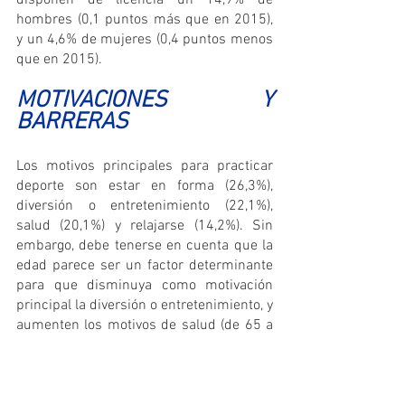
hombres (0,1 puntos más que en 2015), 
y un 4,6% de mujeres (0,4 puntos menos 
que en 2015). 
MOTIVACIONES Y 
BARRERAS
Los motivos principales para practicar 
deporte son estar en forma (26,3%), 
diversión o entretenimiento (22,1%), 
salud (20,1%) y relajarse (14,2%). Sin 
embargo, debe tenerse en cuenta que la 
edad parece ser un factor determinante 
para que disminuya como motivación 
principal la diversión o entretenimiento, y 
aumenten los motivos de salud (de 65 a 
74 años se sitúa en un 27,3%, y de 75 
años en adelante en un 31,0%). También 
en mujeres está por delante la 
motivación por salud que la motivación 