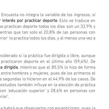
Encuesta no integra la variable de los ingresos, sí 
 interés por practicar deporte
. Esto se traduce en 
e practican deporte todos los días son un 32,9% y 
ntras que tan solo el 20,8% de las personas con 
or’ lo practica todos los días, y al menos una vez a 
derado si la práctica fue dirigida o libre, aunque 
practicaron deporte en el último año (59,6%). De 
a dirigida
, mientras que el 85,5% lo hizo de forma 
a entre hombres y mujeres, pues de los primeros el 
s segundas lo hicieron en el 44,9% de los casos. De 
studios también influye en la elección de práctica 
con ‘educación superior’ y 28,6% en personas con 
ior’.
a habrá que observarlos con escepticismo, pues la 