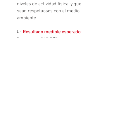
niveles de actividad física, y que 
sean respetuosos con el medio 
ambiente.
📈 
Resultado medible esperado:
Se esperan 145.000 alumnas y 
alumnos celebrando el Día de la 
Educación Física en la Calle con 
sus centros educativos en los 
pueblos y ciudades de toda 
España.
Si todavía no has adherido tu centro al 
#DEFC2023
, puedes hacerlo en el 
formulario que encontrarás en 
https://www.consejo-colef.es/defc-
home