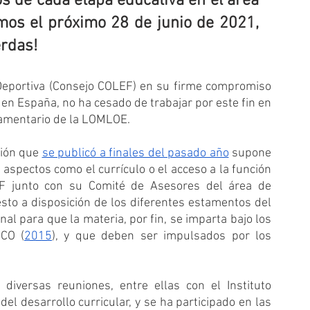
 de cada etapa educativa en el área 
mos el próximo 28 de junio de 2021, 
erdas!
 Deportiva (Consejo COLEF) en su firme compromiso 
en España, no ha cesado de trabajar por este fin en 
lamentario de la LOMLOE.
ión que 
se publicó a finales del pasado año
 supone 
pectos como el currículo o el acceso a la función 
EF junto con su Comité de Asesores del área de 
to a disposición de los diferentes estamentos del 
l para que la materia, por fin, se imparta bajo los 
SCO (
2015
), y que deben ser impulsados por los 
iversas reuniones, entre ellas con el Instituto 
l desarrollo curricular, y se ha participado en las 