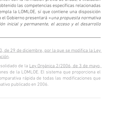
 obtenido las competencias específicas relacionadas 
templa la LOMLOE, sí que contiene una disposición 
o el Gobierno presentará «
una propuesta normativa 
ón inicial y permanente, el acceso y el desarrollo 
, de 29 de diciembre, por la que se modifica la Ley 
ación
.
solidado de la 
Ley Orgánica 2/2006, de 3 de mayo, 
ones de la LOMLOE. El sistema que proporciona el 
comparativa rápida de todas las modificaciones que 
mativo publicado en 2006.