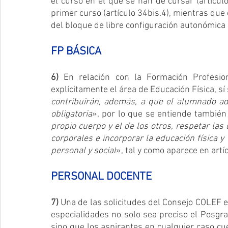
el curso en el que se han de cursar (artículo
primer curso (artículo 34bis.4), mientras que
del bloque de libre configuración autonómica (
FP BÁSICA
6)
 En relación con la Formación Profesion
explícitamente el área de Educación Física, sí
contribuirán, además, a que el alumnado ad
obligatoria
», por lo que se entiende tambié
propio cuerpo y el de los otros, respetar las 
corporales e incorporar la educación física y 
personal y social
», tal y como aparece en artí
PERSONAL DOCENTE
7)
 Una de las solicitudes del Consejo COLEF es
especialidades no solo sea preciso el Posgra
sino que los aspirantes en cualquier caso cue