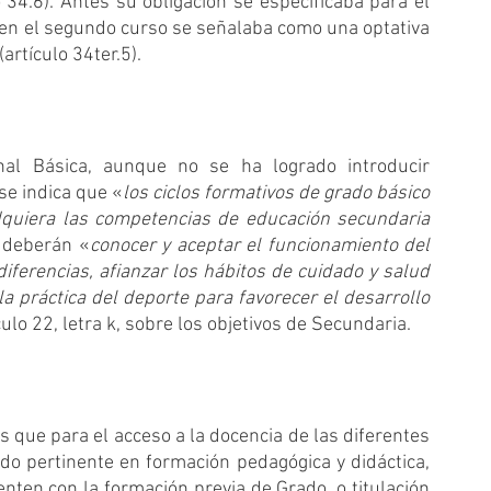
 34.6). Antes su obligación se especificaba para el 
 en el segundo curso se señalaba como una optativa 
artículo 34ter.5).
al Básica, aunque no se ha logrado introducir 
 se indica que «
los ciclos formativos de grado básico 
quiera las competencias de educación secundaria 
n deberán «
conocer y aceptar el funcionamiento del 
diferencias, afianzar los hábitos de cuidado y salud 
la práctica del deporte para favorecer el desarrollo 
culo 22, letra k, sobre los objetivos de Secundaria.
 que para el acceso a la docencia de las diferentes 
do pertinente en formación pedagógica y didáctica, 
nten con la formación previa de Grado, o titulación 