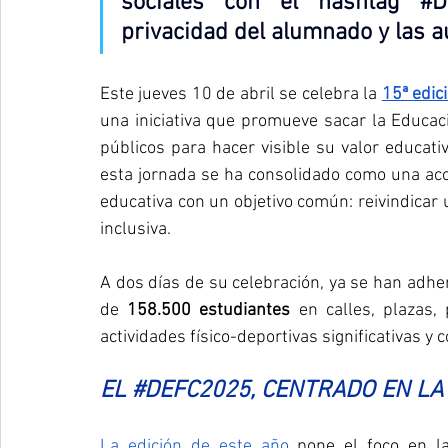
sociales con el hashtag 
#D
privacidad del alumnado y las 
Este jueves 10 de abril se celebra la 
15ª edic
una iniciativa que promueve sacar la Educaci
públicos para hacer visible su valor educativ
esta jornada se ha consolidado como una acci
educativa con un objetivo común: reivindicar u
inclusiva.
A dos días de su celebración, ya se han adhe
de 
158.500 estudiantes
 en calles, plazas,
actividades físico-deportivas significativas y
EL 
#DEFC2025
, CENTRADO EN LA
La edición de este año