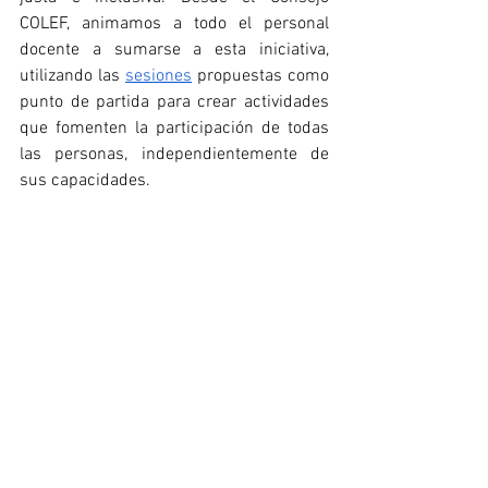
COLEF, animamos a todo el personal 
docente a sumarse a esta iniciativa, 
utilizando las 
sesiones
 propuestas como 
punto de partida para crear actividades 
que fomenten la participación de todas 
las personas, independientemente de 
sus capacidades.
Descarga el dossier completo con las 
sesiones
 adaptadas y únete al 
#DEFC2025
 para demostrar que la 
Educación Física es, sin duda, una 
poderosa herramienta de inclusión. 
¡Juntos podemos construir un futuro 
más activo, saludable e inclusivo para 
todas las personas!
DESCARGA DE SESIONES