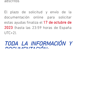
adscritos
El plazo de solicitud y envío de la 
documentación online para solicitar 
estas ayudas finaliza el 
17 de octubre de 
2023
 (hasta las 23:59 horas de España 
UTC+2).
TODA LA INFORMACIÓN Y 
DOCUMENTACIÓN:
Web de las ‘Ayudas a la 
investigación de Ignacio H. de 
Larramendi’
.
Bases completas de la convocatoria 
2023
.
Plantilla de memoria explicativa
.
Modelo informativo de protocolo a 
firmar (centro)
.
Modelo informativo de protocolo a 
firmar (investigador)
.