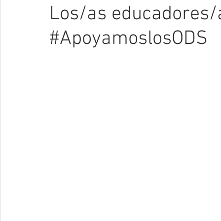
Los/as educadores/a
#ApoyamoslosODS