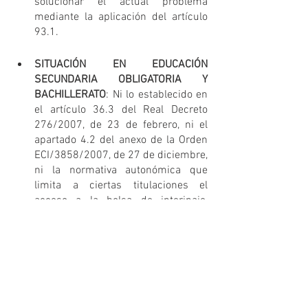
solucionar el actual problema 
mediante la aplicación del artículo 
93.1.
SITUACIÓN EN EDUCACIÓN 
SECUNDARIA OBLIGATORIA Y 
BACHILLERATO
: Ni lo establecido en 
el artículo 36.3 del Real Decreto 
276/2007, de 23 de febrero, ni el 
apartado 4.2 del anexo de la Orden 
ECI/3858/2007, de 27 de diciembre, 
ni la normativa autonómica que 
limita a ciertas titulaciones el 
acceso a la bolsa de interinaje, 
parecen ser medidas 
suficientemente efectivas para 
garantizar que el personal docente 
de Educación Física tiene la 
cualificación suficiente como para 
enseñar Educación Física en 
Educación Secundaria Obligatoria y 