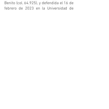
Benito (col. 64.925), y defendida el 16 de 
febrero de 2023 en la Universidad de 
Alcalá.
Esperamos que pronto la biblioteca de la 
Academia crezca, y se complemente con 
la del Consejo COLEF, sumando en 
conjunto para hacer Cultura Profesional. 
Cuantas más personas estemos 
colegiadas, más se escucharán nuestras 
voces. 
Es tu responsabilidad, es tu 
compromiso con la profesión.
Si todavía no te has colegiado, puedes 
hacerlo de forma fácil y sencilla a través 
de la
Plataforma COLEF.