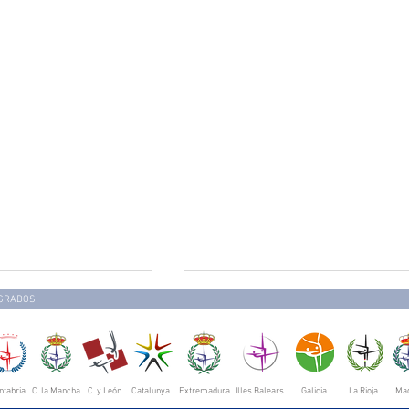
EGRADOS
ntabria
C. la Mancha
C. y León
Catalunya
Extremadura
Illes Balears
Galicia
La Rioja
Mad