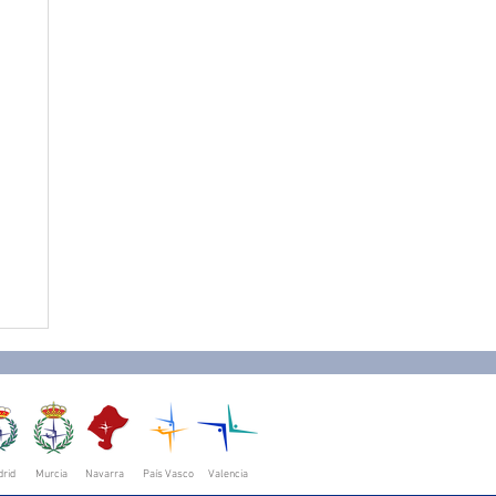
rid
Murcia
Navarra
País Vasco
Valencia