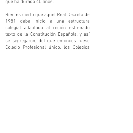
que ha durado 40 años.
Bien es cierto que aquel Real Decreto de 
1981 daba inicio a una estructura 
colegial adaptada al recién estrenado 
texto de la Constitución Española, y así 
se segregaron, del que entonces fuese 
Colegio Profesional único, los Colegios 
del País Vasco y de Catalunya, con la 
obligatoria creación del Consejo General, 
y la transitoriedad de un Colegio central 
ya desaparecido, toda vez que se 
segregaron los Colegios de las 17 
Comunidades Autónomas.
Además de todo lo anterior, el 
Premio del 
Consejo COLEF 2021
 será entregado a la 
galardonada, la Dra. Dña. Leonor Gallardo 
(
EFD 16.475
). Recordamos que es la 
segunda ocasión, en las cuatro décadas 
que lleva instaurado este premio, que se 