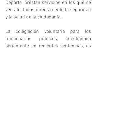
Deporte, prestan servicios en los que se 
ven afectados directamente la seguridad 
y la salud de la ciudadanía.
La colegiación voluntaria para los 
funcionarios públicos, cuestionada 
seriamente en recientes sentencias, es 
un derecho legal, pero no una 
responsabilidad profesional. La calidad 
del servicio, la garantía de los derechos 
ciudadanos, el sometimiento a la 
ordenación y disciplina colegiales, la 
independencia de criterio y el 
compromiso con la profesión deberían 
ser argumentos suficientes para 
pertenecer al colegio profesional.
La ciudadanía debe conocer que la 
máxima responsabilidad profesional 