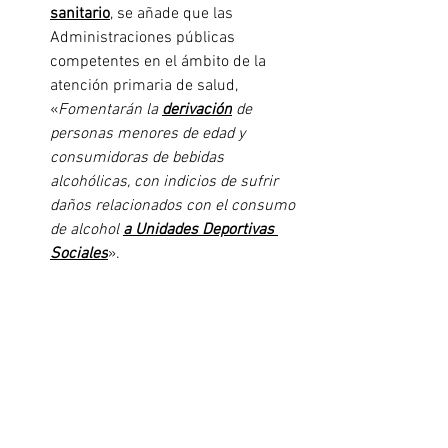
sanitario
, se añade que las 
Administraciones públicas 
competentes en el ámbito de la 
atención primaria de salud, 
«
Fomentarán la 
derivación
 de 
personas menores de edad y 
consumidoras de bebidas 
alcohólicas, con indicios de sufrir 
daños relacionados con el consumo 
de alcohol 
a Unidades Deportivas 
Sociales
».
ACCEDE AL TEXTO 
COMPLETO DE 
APORTACIONES AL 
TRÁMITE DE AUDIENCIA E 
INFORMACIÓN PÚBLICA 