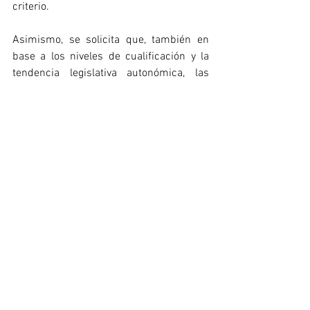
criterio.
Asimismo, se solicita que, también en 
base a los niveles de cualificación y la 
tendencia legislativa autonómica, las 
referencias a la actividad física adaptada 
y la discapacidad queden ceñidas a 
competencias sobre el entrenamiento 
técnico-táctico, y solo en las 
especializaciones de los títulos de 
Técnicos Deportivos Superiores.
ACCEDE AL TEXTO 
COMPLETO DE 
OBSERVACIONES Y 
COMENTARIOS AL 
TRÁMITE DE CONSULTA 
PÚBLICA PREVIA (CPP): 