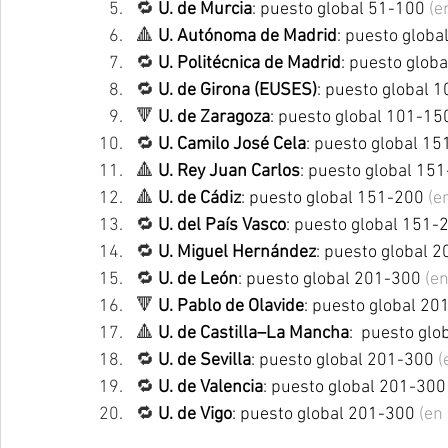
🔁 
U. de Murcia
: puesto global 51-100 
(e
🔺 
U. Autónoma de Madrid
: puesto globa
🔁 
U. Politécnica de Madrid
: puesto glob
🔁 
U. de Girona (EUSES)
: puesto global 
🔻 
U. de Zaragoza
: puesto global 101-15
🔁 
U. Camilo José Cela
: puesto global 15
🔺 
U. Rey Juan Carlos
: puesto global 15
🔺 
U. de Cádiz
: puesto global 151-200 
(e
🔁 
U. del País Vasco
: puesto global 151-
🔁 
U. Miguel Hernández
: puesto global 
🔁 
U. de León
: puesto global 201-300 
(e
🔻 
U. Pablo de Olavide
: puesto global 20
🔺 
U. de Castilla–La Mancha
:  puesto gl
🔁 
U. de Sevilla
: puesto global 201-300 
(
🔁 
U. de Valencia
: puesto global 201-300
🔁 
U. de Vigo
: puesto global 201-300 
(en