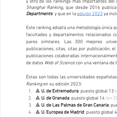
Shanghai Ranking
, que desde 2016 publica
Departments
’ y que en la 
edición 2023
 ya in
Este ranking adopta una metodología única 
facultades y departamentos relacionados co
pares similares. Las 300 mejores univ
publicaciones, citas, citas por publicación, e
publicaciones colaboradas internacionalmente
de datos 
Web of Science
 con una ventana de 
Éstas son todas las universidades españolas
Ranking
 en su edición 2023:
🔺 
U. de Extremadura
: puesto global 13 
(
🔺 
U. de Granada
: puesto global 14 
(en 2
🔺 
U. de Las Palmas de Gran Canaria
: pu
🔺 
U. Europea de Madrid
: puesto global 4