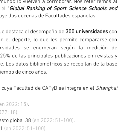
y otro de los rankings más importantes del mundo lo vuelven a corroborar. Nos referiremos al 
 el 
‘
Global Ranking of Sport Science Schools and 
cluye dos docenas de Facultades españolas.
que destaca el desempeño de 
300 universidades
 con 
n el deporte, lo que les permite compararse con 
ersidades se enumeran según la medición de 
l 25% de las principales publicaciones en revistas y 
. Los datos bibliométricos se recopilan de la base 
tiempo de cinco años.
 cuya Facultad de CAFyD se integra en el 
Shanghai 
en 2022: 15)
.
022: 18)
.
esto global 38 
(en 2022: 51-100)
.
1 
(en 2022: 51-100)
.