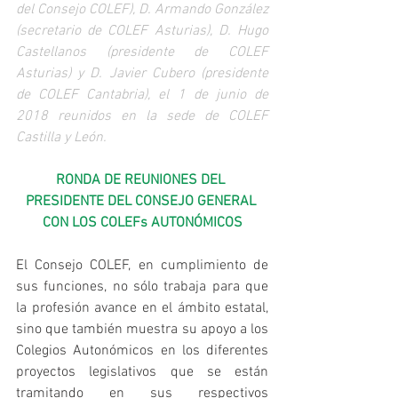
del Consejo COLEF), D. Armando González 
(secretario de COLEF Asturias), D. Hugo 
Castellanos (presidente de COLEF 
Asturias) y D. Javier Cubero (presidente 
de COLEF Cantabria), el 1 de junio de 
2018 reunidos en la sede de COLEF 
Castilla y León.
RONDA DE REUNIONES DEL 
PRESIDENTE DEL CONSEJO GENERAL 
CON LOS COLEFs AUTONÓMICOS
El Consejo COLEF, en cumplimiento de 
sus funciones, no sólo trabaja para que 
la profesión avance en el ámbito estatal, 
sino que también muestra su apoyo a los 
Colegios Autonómicos en los diferentes 
proyectos legislativos que se están 
tramitando en sus respectivos 