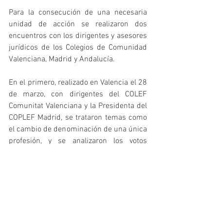
Para la consecución de una necesaria 
unidad de acción se realizaron dos 
encuentros con los dirigentes y asesores 
jurídicos de los Colegios de Comunidad 
Valenciana, Madrid y Andalucía.
En el primero, realizado en Valencia el 28 
de marzo, con dirigentes del COLEF 
Comunitat Valenciana y la Presidenta del 
COPLEF Madrid, se trataron temas como 
el cambio de denominación de una única 
profesión, y se analizaron los votos 
particulares entregados en el 87º Pleno 
(Oviedo 2018) y se expuso más 
detalladamente el modelo estatal de la 
ordenación profesional.
En el segundo, realizado el 28 de mayo 