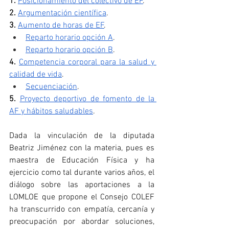
1.
Posicionamiento del colectivo de EF
.
2.
Argumentación científica
.
3.
Aumento de horas de EF
.
Reparto horario opción A
.
Reparto horario opción B
.
4.
Competencia corporal para la salud y 
calidad de vida
.
Secuenciación
.
5. 
Proyecto deportivo de fomento de la 
AF y hábitos saludables
.
Dada la vinculación de la diputada 
Beatriz Jiménez con la materia, pues es 
maestra de Educación Física y ha 
ejercicio como tal durante varios años, el 
diálogo sobre las aportaciones a la 
LOMLOE que propone el Consejo COLEF 
ha transcurrido con empatía, cercanía y 
preocupación por abordar soluciones, 