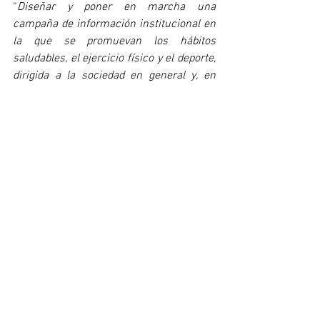
“
Diseñar y poner en marcha una 
campaña de información institucional en 
la que se promuevan los hábitos 
saludables, el ejercicio físico y el deporte, 
dirigida a la sociedad en general y, en 
especial, a la población infantil, población 
con enfermedades crónicas o afectados 
por el sedentarismo. 
La campaña 
ensalzará la importancia de hacer 
ejercicio físico y deporte dirigido por 
licenciados y graduados en Educación 
Física
 que desarrollan su profesión por 
cuenta propia o en las instalaciones 
deportivas privadas de España (gimnasios 
privados)
” (
161/000871
).
Actualmente, el Proyecto de la LOMLOE 
ha superado su primer examen 
parlamentario al quedar rechazadas las 