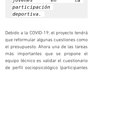
jóvenes en la 
participación 
deportiva. 
Debido a la COVID-19, el proyecto tendrá 
que reformular algunas cuestiones como 
el presupuesto. Ahora una de las tareas 
más importantes que se propone el 
equipo técnico es validar el cuestionario 
de perfil sociopsicológico (participantes 
de 18 años) y definir el perfil BLA 
(participantes entre 14 y 18 años). Por 
otra parte, se informó de un avance 
positivo como es la aprobación del 
proyecto por parte del Comité Ético de 
Irlanda, aunque ahora cada socio debe 
buscar esta aprobación en cada país. 