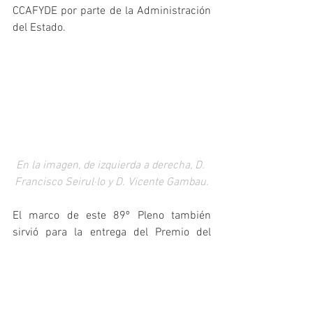
CCAFYDE por parte de la Administración 
del Estado.
En la imagen, de izquierda a derecha, D. 
Francisco Seirul·lo y D. Vicente Gambau.
El marco de este 89º Pleno también 
sirvió para la entrega del Premio del 
Consejo COLEF 2019 a D. Francisco 
Seirul·lo, del que todos conocen su 
trayectoria junto al Club azulgrana, pero 
en realidad le avalan éxitos en muchos 